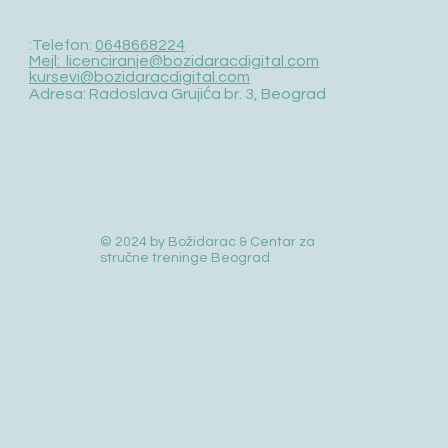
:Telefon:
0648668224
Mejl: licenciranje@bozidaracdigital.com
kursevi@bozidaracdigital.com
Adresa: Radoslava Grujića br. 3, Beograd
© 2024 by Božidarac & Centar za
stručne treninge Beograd