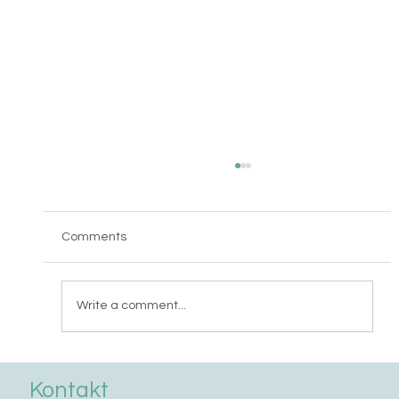
Comments
Write a comment...
Spisak lica koji su prošli obuku 17.maj 2026
Kontakt
/ auto klime