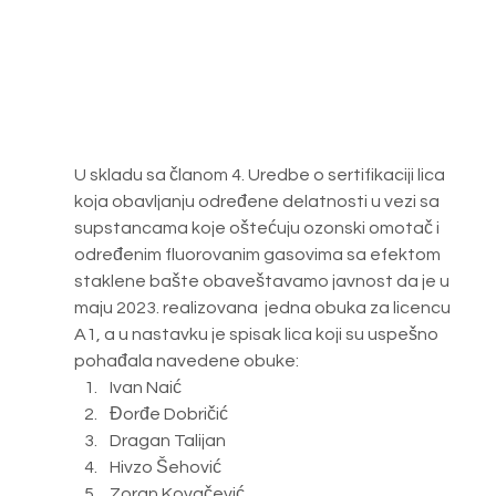
U skladu sa članom 4. Uredbe o sertifikaciji lica 
koja obavljanju određene delatnosti u vezi sa 
supstancama koje oštećuju ozonski omotač i 
određenim fluorovanim gasovima sa efektom 
staklene bašte obaveštavamo javnost da je u 
maju 2023. realizovana  jedna obuka za licencu 
A1, a u nastavku je spisak lica koji su uspešno 
pohađala navedene obuke:
Ivan Naić
Đorđe Dobričić
Dragan Talijan 
Hivzo Šehović
Zoran Kovačević