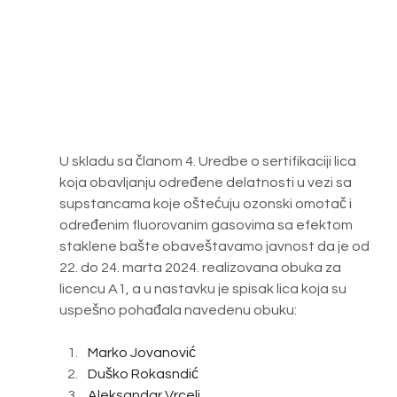
U skladu sa članom 4. Uredbe o sertifikaciji lica 
koja obavljanju određene delatnosti u vezi sa 
supstancama koje oštećuju ozonski omotač i 
određenim fluorovanim gasovima sa efektom 
staklene bašte obaveštavamo javnost da je od 
22. do 24. marta 2024. realizovana obuka za 
licencu A1, a u nastavku je spisak lica koja su 
uspešno pohađala navedenu obuku:
Marko Jovanović
Duško Rokasndić
Aleksandar Vrcelj