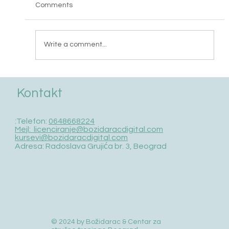
Comments
Write a comment...
Spisak lica koji su prošli obuku 17.maj 2026
Kontakt
/ auto klime
:Telefon:
0648668224
Mejl: licenciranje@bozidaracdigital.com
kursevi@bozidaracdigital.com
Adresa: Radoslava Grujića br. 3, Beograd
© 2024 by Božidarac & Centar za