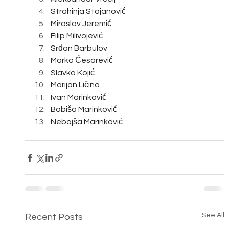
Strahinja Stojanović
Miroslav Jeremić
Filip Milivojević
Srđan Barbulov
Marko Ćesarević
Slavko Kojić
Marijan Ličina
Ivan Marinković
Bobiša Marinković
Nebojša Marinković
See All
Recent Posts