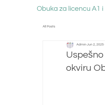
Obuka za licencu A1 i
All Posts
Admin
Jun 2, 2025
Uspešno r
okviru O