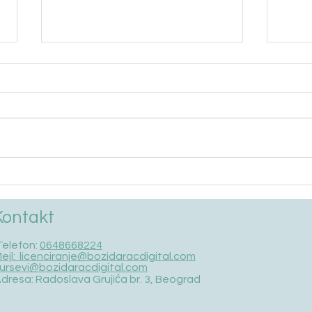
Spisak lica koji su prošli obuku
Spisa
17.maj 2026 / auto klime
od 1
Kontakt
Telefon:
0648668224
ejl: licenciranje@bozidaracdigital.com
ursevi@bozidaracdigital.com
dresa: Radoslava Grujića br. 3, Beograd