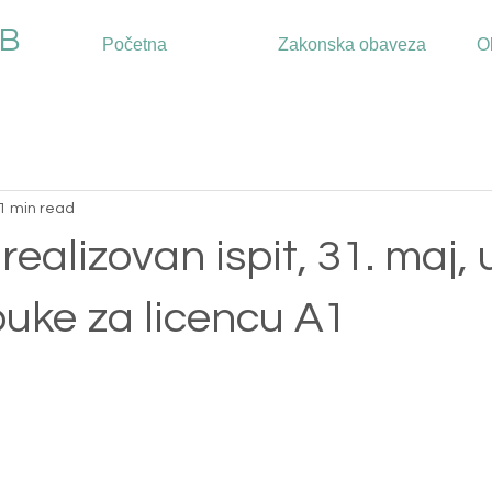
 B
Početna
Zakonska obaveza
O
1 min read
ealizovan ispit, 31. maj, 
buke za licencu A1