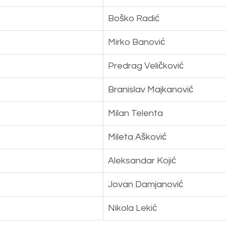
Boško Radić
Mirko Banović
Predrag Veličković
Branislav Majkanović
Milan Telenta
Mileta Ašković
Aleksandar Kojić
Jovan Damjanović
Nikola Lekić