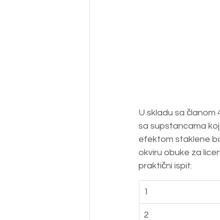
U skladu sa članom 4.
sa supstancama koje
efektom staklene ba
okviru obuke za licen
praktični ispit:
1
2