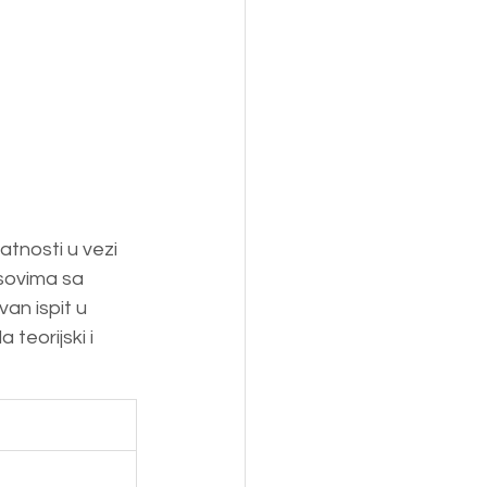
atnosti u vezi 
sovima sa 
an ispit u 
teorijski i 