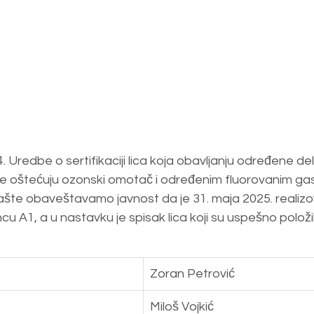
 Uredbe o sertifikaciji lica koja obavljanju određene del
 oštećuju ozonski omotač i određenim fluorovanim ga
šte obaveštavamo javnost da je 31. maja 2025. realizov
cu A1, a u nastavku je spisak lica koji su uspešno položila 
Zoran Petrović
Miloš Vojkić