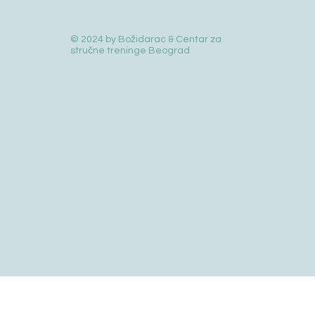
© 2024 by Božidarac & Centar za
stručne treninge Beograd