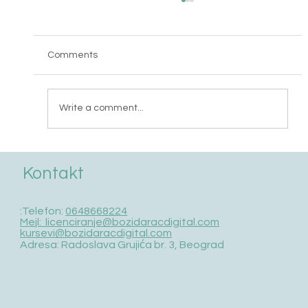
Comments
Write a comment...
Spisak lica koji su prošli obuku 17.maj 2026
Kontakt
/ auto klime
:Telefon:
0648668224
Mejl: licenciranje@bozidaracdigital.com
kursevi@bozidaracdigital.com
Adresa: Radoslava Grujića br. 3, Beograd