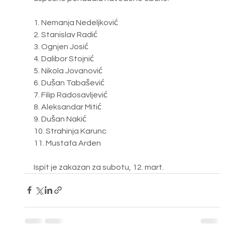
1. Nemanja Nedeljković
2. Stanislav Radić
3. Ognjen Josić
4. Dalibor Stojnić
5. Nikola Jovanović
6. Dušan Tabašević
7. Filip Radosavljević 
8. Aleksandar Mitić
9. Dušan Nakić
10. Strahinja Karunc
11. Mustafa Arden
Ispit je zakazan za subotu, 12. mart. 