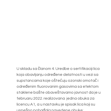
U skladu sa članom 4. Uredbe o sertifikaciji lica 
koja obavljanju određene delatnosti u vezi sa 
supstancama koje oštećuju ozonski omotač i 
određenim fluorovanim gasovima sa efektom 
staklene bašte obaveštavamo javnost da je u 
februaru 2022. realizovana  jedna obuka za 
licencu A1, a u nastavku je spisak lica koji su 
uspešno pohađala navedene obuke: 