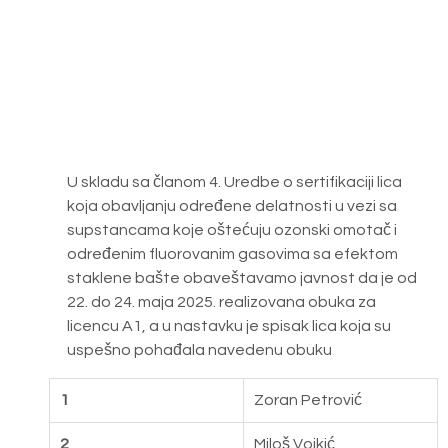
U skladu sa članom 4. Uredbe o sertifikaciji lica 
koja obavljanju određene delatnosti u vezi sa 
supstancama koje oštećuju ozonski omotač i 
određenim fluorovanim gasovima sa efektom 
staklene bašte obaveštavamo javnost da je od 
22. do 24. maja 2025. realizovana obuka za 
licencu A1, a u nastavku je spisak lica koja su 
uspešno pohađala navedenu obuku
1
Zoran Petrović
2
Miloš Vojkić