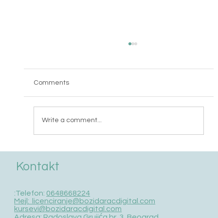
Comments
Write a comment...
Spisak lica koji su prošli obuku 17.maj 2026
Kontakt
/ auto klime
:Telefon:
0648668224
Mejl: licenciranje@bozidaracdigital.com
kursevi@bozidaracdigital.com
Adresa: Radoslava Grujića br. 3, Beograd