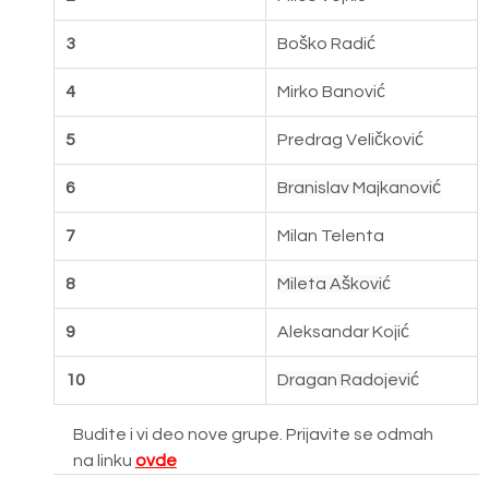
3
Boško Radić
4
Mirko Banović
5
Predrag Veličković
6
Branislav Majkanović
7
Milan Telenta
8
Mileta Ašković
9
Aleksandar Kojić
10
Dragan Radojević
Budite i vi deo nove grupe. Prijavite se odmah 
na linku 
ovde